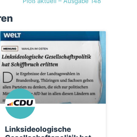
Ploß aktuell – Ausgabe 148
ren
Linksideologische