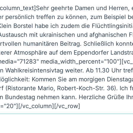
_column_text]Sehr geehrte Damen und Herren, e
r persönlich treffen zu können, zum Beispiel b
ein Borstel habe ich zudem die Flüchtlingsinitia
ustausch mit ukrainischen und afghanischen Flüc
rtvollen humanitären Beitrag. Schließlich konn
kerer Atmosphäre auf dem Eppendorfer Landstr
 media="71283" media_width_percent="100"][v
Wahlkreisintensivtag weiter. Ab 11.30 Uhr tref
Möglichkeit: Kommen Sie am morgigen Dienstag
(Ristorante Mario, Robert-Koch-Str. 36). Ich f
hen Bundestag nehmen kann. Herzliche Grüße Ih
="20"][/vc_column][/vc_row]