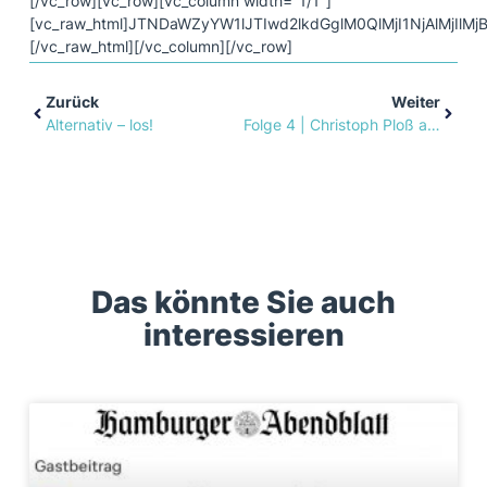
[/vc_row][vc_row][vc_column width="1/1"]
[vc_raw_html]JTNDaWZyYW1lJTIwd2lkdGglM0QlMjI1NjAlM
[/vc_raw_html][/vc_column][/vc_row]
Zurück
Weiter
Alternativ – los!
Folge 4 | Christoph Ploß auf einen Espresso mit…
Das könnte Sie auch
interessieren