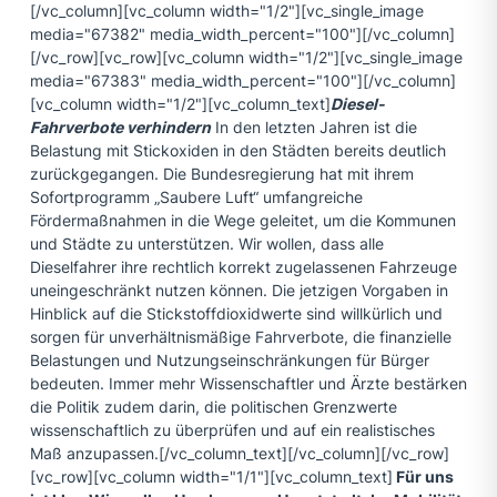
[/vc_column][vc_column width="1/2"][vc_single_image
media="67382" media_width_percent="100"][/vc_column]
[/vc_row][vc_row][vc_column width="1/2"][vc_single_image
media="67383" media_width_percent="100"][/vc_column]
[vc_column width="1/2"][vc_column_text]
Diesel-
Fahrverbote verhindern
In den letzten Jahren ist die
Belastung mit Stickoxiden in den Städten bereits deutlich
zurückgegangen. Die Bundesregierung hat mit ihrem
Sofortprogramm „Saubere Luft“ umfangreiche
Fördermaßnahmen in die Wege geleitet, um die Kommunen
und Städte zu unterstützen. Wir wollen, dass alle
Dieselfahrer ihre rechtlich korrekt zugelassenen Fahrzeuge
uneingeschränkt nutzen können. Die jetzigen Vorgaben in
Hinblick auf die Stickstoffdioxidwerte sind willkürlich und
sorgen für unverhältnismäßige Fahrverbote, die finanzielle
Belastungen und Nutzungseinschränkungen für Bürger
bedeuten. Immer mehr Wissenschaftler und Ärzte bestärken
die Politik zudem darin, die politischen Grenzwerte
wissenschaftlich zu überprüfen und auf ein realistisches
Maß anzupassen.[/vc_column_text][/vc_column][/vc_row]
[vc_row][vc_column width="1/1"][vc_column_text]
Für uns