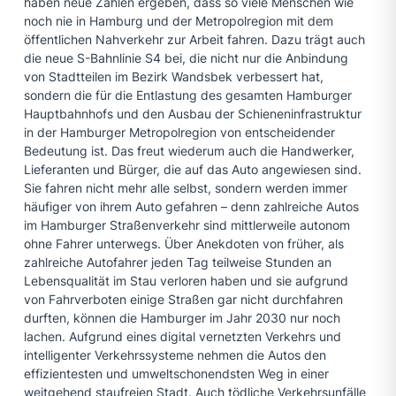
haben neue Zahlen ergeben, dass so viele Menschen wie
noch nie in Hamburg und der Metropolregion mit dem
öffentlichen Nahverkehr zur Arbeit fahren. Dazu trägt auch
die neue S-Bahnlinie S4 bei, die nicht nur die Anbindung
von Stadtteilen im Bezirk Wandsbek verbessert hat,
sondern die für die Entlastung des gesamten Hamburger
Hauptbahnhofs und den Ausbau der Schieneninfrastruktur
in der Hamburger Metropolregion von entscheidender
Bedeutung ist. Das freut wiederum auch die Handwerker,
Lieferanten und Bürger, die auf das Auto angewiesen sind.
Sie fahren nicht mehr alle selbst, sondern werden immer
häufiger von ihrem Auto gefahren – denn zahlreiche Autos
im Hamburger Straßenverkehr sind mittlerweile autonom
ohne Fahrer unterwegs. Über Anekdoten von früher, als
zahlreiche Autofahrer jeden Tag teilweise Stunden an
Lebensqualität im Stau verloren haben und sie aufgrund
von Fahrverboten einige Straßen gar nicht durchfahren
durften, können die Hamburger im Jahr 2030 nur noch
lachen. Aufgrund eines digital vernetzten Verkehrs und
intelligenter Verkehrssysteme nehmen die Autos den
effizientesten und umweltschonendsten Weg in einer
weitgehend staufreien Stadt. Auch tödliche Verkehrsunfälle