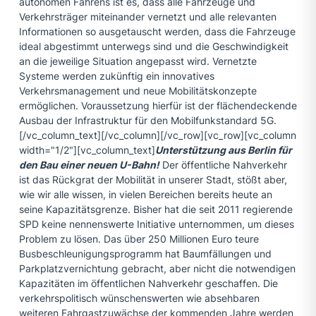
autonomen Fahrens ist es, dass alle Fahrzeuge und
Verkehrsträger miteinander vernetzt und alle relevanten
Informationen so ausgetauscht werden, dass die Fahrzeuge
ideal abgestimmt unterwegs sind und die Geschwindigkeit
an die jeweilige Situation angepasst wird. Vernetzte
Systeme werden zukünftig ein innovatives
Verkehrsmanagement und neue Mobilitätskonzepte
ermöglichen. Voraussetzung hierfür ist der flächendeckende
Ausbau der Infrastruktur für den Mobilfunkstandard 5G.
[/vc_column_text][/vc_column][/vc_row][vc_row][vc_column
width="1/2"][vc_column_text]
Unterstützung aus Berlin für
den Bau einer neuen U-Bahn!
Der öffentliche Nahverkehr
ist das Rückgrat der Mobilität in unserer Stadt, stößt aber,
wie wir alle wissen, in vielen Bereichen bereits heute an
seine Kapazitätsgrenze. Bisher hat die seit 2011 regierende
SPD keine nennenswerte Initiative unternommen, um dieses
Problem zu lösen. Das über 250 Millionen Euro teure
Busbeschleunigungsprogramm hat Baumfällungen und
Parkplatzvernichtung gebracht, aber nicht die notwendigen
Kapazitäten im öffentlichen Nahverkehr geschaffen. Die
verkehrspolitisch wünschenswerten wie absehbaren
weiteren Fahrgastzuwächse der kommenden Jahre werden