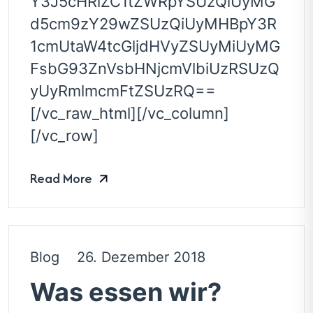
Y3J5cHRlZC1tZWRpYSUzQiUyMG
d5cm9zY29wZSUzQiUyMHBpY3R
1cmUtaW4tcGljdHVyZSUyMiUyMG
FsbG93ZnVsbHNjcmVlbiUzRSUzQ
yUyRmlmcmFtZSUzRQ==
[/vc_raw_html][/vc_column]
[/vc_row]
Read More
Blog
26. Dezember 2018
Was essen wir?