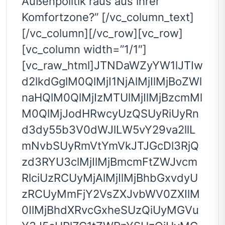
Außenpolitik raus aus ihrer
Komfortzone?” [/vc_column_text]
[/vc_column][/vc_row][vc_row]
[vc_column width=”1/1″]
[vc_raw_html]JTNDaWZyYW1lJTIw
d2lkdGglM0QlMjI1NjAlMjIlMjBoZWl
naHQlM0QlMjIzMTUlMjIlMjBzcmMl
M0QlMjJodHRwcyUzQSUyRiUyRn
d3dy55b3V0dWJlLW5vY29va2llL
mNvbSUyRmVtYmVkJTJGcDl3RjQ
zd3RYU3clMjIlMjBmcmFtZWJvcm
RlciUzRCUyMjAlMjIlMjBhbGxvdyU
zRCUyMmFjY2VsZXJvbWV0ZXIlM
0IlMjBhdXRvcGxheSUzQiUyMGVu