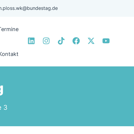
ph.ploss.wk@bundestag.de
Termine
Kontakt
g
e 3