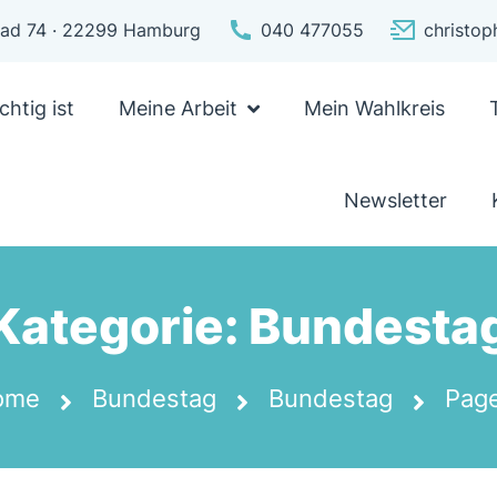
pfad 74 · 22299 Hamburg
040 477055
christo
chtig ist
Meine Arbeit
Mein Wahlkreis
Newsletter
Kategorie:
Bundesta
ome
Bundestag
Bundestag
Pag