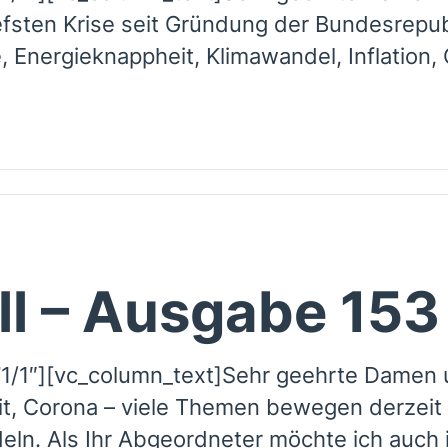
iefsten Krise seit Gründung der Bundesrepub
e, Energieknappheit, Klimawandel, Inflation,
ll – Ausgabe 153
/1″][vc_column_text]Sehr geehrte Damen un
t, Corona – viele Themen bewegen derzeit
deln. Als Ihr Abgeordneter möchte ich auch i