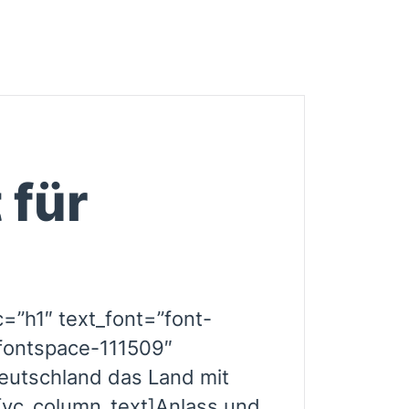
 für
”h1″ text_font=”font-
fontspace-111509″
eutschland das Land mit
[vc_column_text]Anlass und