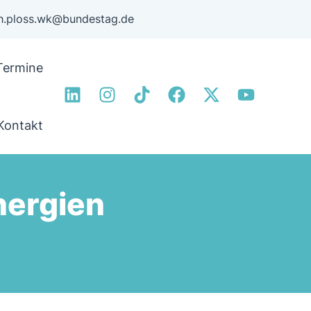
ph.ploss.wk@bundestag.de
Termine
Kontakt
nergien