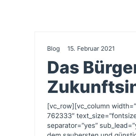
Blog
15. Februar 2021
Das Bürge
Zukunftsi
[vc_row][vc_column width=”
762333″ text_size=”fontsiz
separator=”yes” sub_lead=”
dem saubersten und günsti