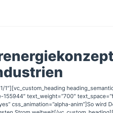
renergiekonzept
ndustrien
1/1″][vc_custom_heading heading_semantic=
e-155944″ text_weight=”700″ text_space=”
yes” css_animation=”alpha-anim”]So wird D
gsten Strom weltweit[/vc_custom_heading]